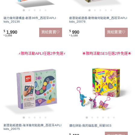
磁力幾何建構盒-創意36件_西班牙APLI
創意貼紙遊戲-動物幾何貼貼樂_西班牙APLI
kids_20136
kids_20076
1,990
990
$
$
買給寶寶🤍
買給寶寶🤍
2,388
1,188
$
$
⚡限時活動APLI任選2件免運⚡
🌟限時活動SES任選2件免運🌟
創意貼紙遊戲-海洋幾何貼貼樂_西班牙APLI
鑽石拼貼-我的鑰匙圈_荷蘭SES
kids_20075
$