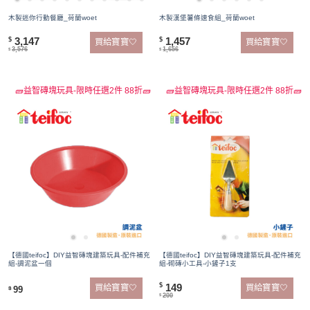
木製迷你行動餐廳_荷蘭woet
木製漢堡薯條速食組_荷蘭woet
3,147
1,457
$
$
買給寶寶🤍
買給寶寶🤍
3,576
1,656
$
$
🧱益智磚塊玩具-限時任選2件 88折🧱
🧱益智磚塊玩具-限時任選2件 88折🧱
【德國teifoc】DIY益智磚塊建築玩具-配件補充
【德國teifoc】DIY益智磚塊建築玩具-配件補充
組-調泥盆一個
組-砌磚小工具-小鏟子1支
149
$
買給寶寶🤍
買給寶寶🤍
99
$
200
$