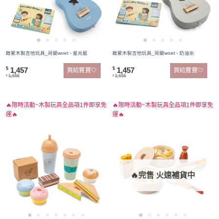
啟蒙木製吉他玩具_荷蘭woet - 星光藍
啟蒙木製吉他玩具_荷蘭woet - 奶油米
1,457
1,457
$
$
買給寶寶🤍
買給寶寶🤍
1,656
1,656
$
$
🔥限時活動~木製玩具全品項1件即享免
🔥限時活動~木製玩具全品項1件即享免
運🔥
運🔥
🔥完售 火速補貨中