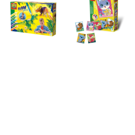
荷蘭SES 神奇吹畫筆 – 恐龍的世界-14284
荷蘭SES DIY系列-串珠刺繡遊戲-14781
590
390
$
$
買給寶寶🤍
買給寶寶🤍
708
468
$
$
🌟限時活動SES任選2件免運🌟
🌟限時活動SES任選2件免運🌟
🔥完售 火速補貨中