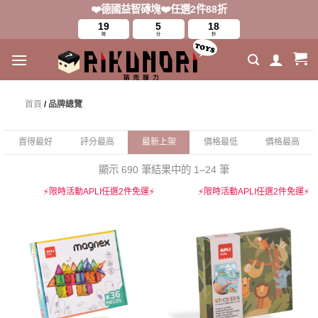
Skip
❤️德國益智磚塊❤️任選2件88折
to
19
5
17
時
分
秒
content
首頁
/
品牌總覽
賣得最好
評分最高
最新上架
價格最低
價格最高
顯示 690 筆結果中的 1–24 筆
⚡限時活動APLI任選2件免運⚡
⚡限時活動APLI任選2件免運⚡