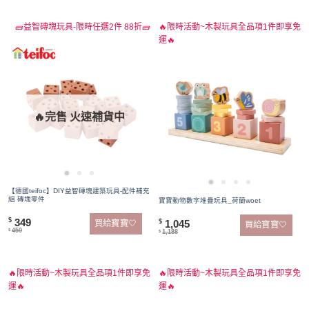
🧱益智磚塊玩具-限時任選2件 88折🧱
🔥限時活動~木製玩具全品項1件即享免
運🔥
🔥完售 火速補貨中
【德國teifoc】DIY益智磚塊建築玩具-配件補充
組 磚塊零件
寶寶動物數字堆疊玩具_荷蘭woet
349
$
1,045
$
買給寶寶🤍
買給寶寶🤍
450
$
1,188
$
🔥限時活動~木製玩具全品項1件即享免
🔥限時活動~木製玩具全品項1件即享免
運🔥
運🔥