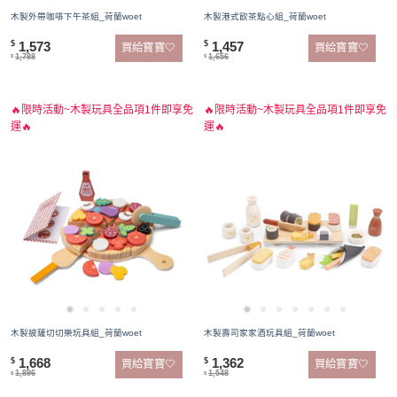
木製外帶咖啡下午茶組_荷蘭woet
木製港式飲茶點心組_荷蘭woet
1,573
1,457
$
$
買給寶寶🤍
買給寶寶🤍
1,788
1,656
$
$
🔥限時活動~木製玩具全品項1件即享免
🔥限時活動~木製玩具全品項1件即享免
運🔥
運🔥
木製披薩切切樂玩具組_荷蘭woet
木製壽司家家酒玩具組_荷蘭woet
1,668
1,362
$
$
買給寶寶🤍
買給寶寶🤍
1,896
1,548
$
$