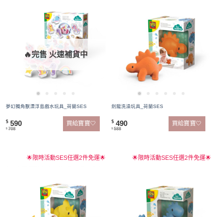
🔥完售 火速補貨中
夢幻獨角獸漂浮島戲水玩具_荷蘭SES
劍龍洗澡玩具_荷蘭SES
590
490
$
$
買給寶寶🤍
買給寶寶🤍
708
588
$
$
🌟限時活動SES任選2件免運🌟
🌟限時活動SES任選2件免運🌟