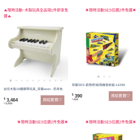
🔥限時活動~木製玩具全品項1件即享免
🌟限時活動SES任選2件免運🌟
運🔥
荷蘭SES 起飛吧!紙飛機發射組-14288
幼兒木製18鍵鋼琴玩具_荷蘭woet - 奶茶色
390
$
買給寶寶🤍
3,464
$
469
買給寶寶🤍
$
3,936
$
🌟限時活動SES任選2件免運🌟
🌟限時活動SES任選2件免運🌟