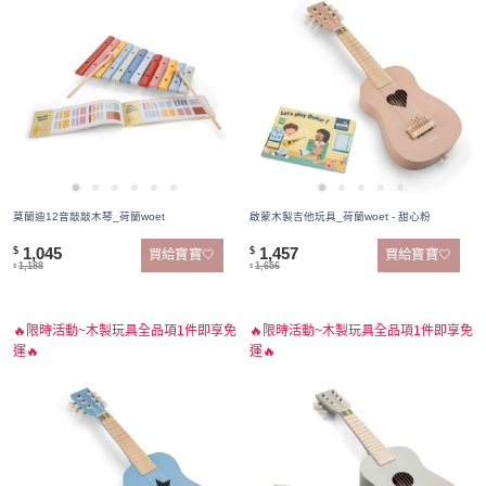
莫蘭迪12音敲敲木琴_荷蘭woet
啟蒙木製吉他玩具_荷蘭woet - 甜心粉
1,045
1,457
$
$
買給寶寶🤍
買給寶寶🤍
1,188
1,656
$
$
🔥限時活動~木製玩具全品項1件即享免
🔥限時活動~木製玩具全品項1件即享免
運🔥
運🔥