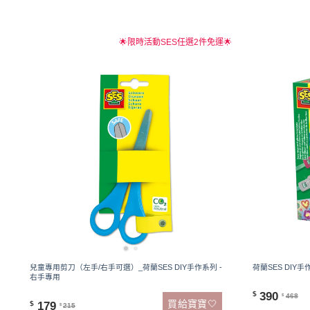
🌟限時活動SES任選2件免運🌟
兒童專用剪刀（左手/右手可選）_荷蘭SES DIY手作系列 -
荷蘭SES DIY
右手專用
390
$
468
$
買給寶寶🤍
179
$
215
$