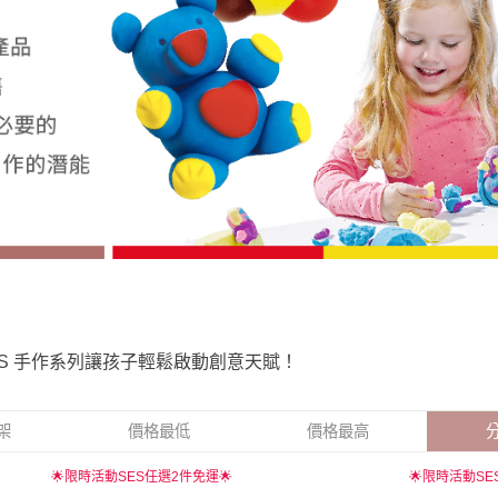
ES 手作系列讓孩子輕鬆啟動創意天賦！
架
價格最低
價格最高
🌟限時活動SES任選2件免運🌟
🌟限時活動SE