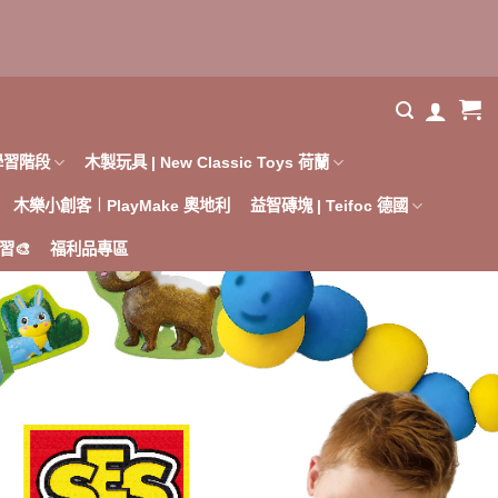
學習階段
木製玩具 | New Classic Toys 荷蘭
木樂小創客︱PlayMake 奧地利
益智磚塊 | Teifoc 德國
習🎨
福利品專區