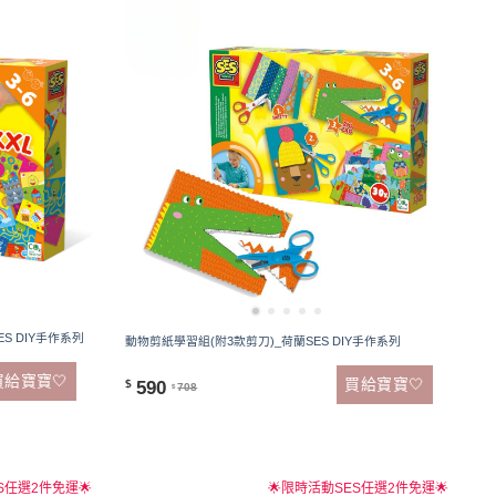
S DIY手作系列
動物剪紙學習組(附3款剪刀)_荷蘭SES DIY手作系列
買給寶寶🤍
買給寶寶🤍
590
$
708
$
S任選2件免運🌟
🌟限時活動SES任選2件免運🌟