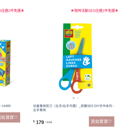
S任選2件免運🌟
🌟限時活動SES任選2件免運🌟
14489
兒童專用剪刀（左手/右手可選）_荷蘭SES DIY手作系列 -
左手專用
買給寶寶🤍
買給寶寶🤍
179
$
215
$