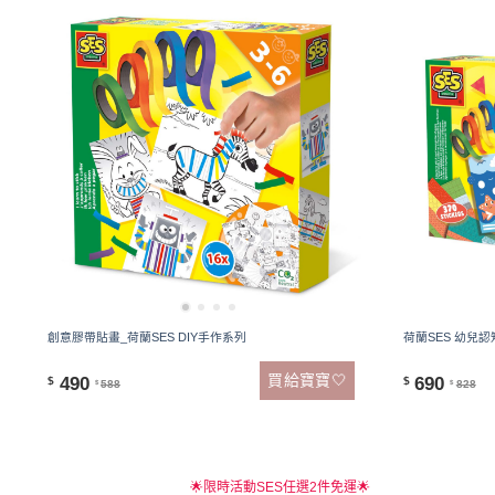
創意膠帶貼畫_荷蘭SES DIY手作系列
荷蘭SES 幼兒認
買給寶寶🤍
490
690
$
$
588
828
$
$
🌟限時活動SES任選2件免運🌟