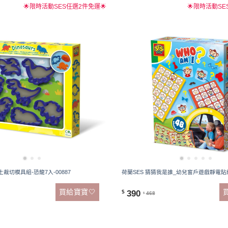
🌟限時活動SES任選2件免運🌟
🌟限時活動SE
土裁切模具組-恐龍7入-00887
荷蘭SES 猜猜我是誰_幼兒窗戶遊戲靜電貼紙-
買給寶寶🤍
390
$
468
$