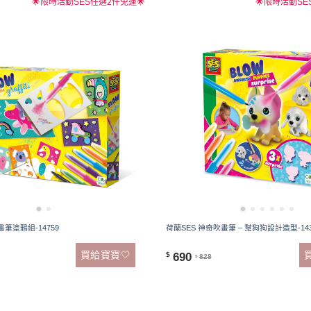
🌟限時活動SES任選2件免運🌟
🌟限時活動SE
畫筆塗鴉組-14759
荷蘭SES 神奇吹畫筆 – 幫狗狗設計造型-143
買給寶寶🤍
690
$
828
$