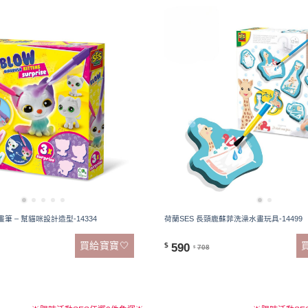
畫筆 – 幫貓咪設計造型-14334
荷蘭SES 長頸鹿蘇菲洗澡水畫玩具-14499
買給寶寶🤍
590
$
708
$