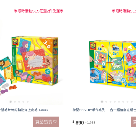
🌟限時活動SES任選2件免運🌟
🌟限時活動SE
IY幫毛茸茸的動物穿上皮毛 14043
荷蘭SES DIY手作系列-三合一超值創意組合-
買給寶寶🤍
890
$
1,068
$