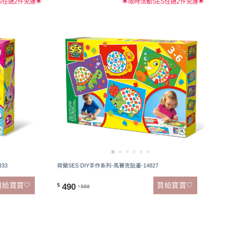
S任選2件免運🌟
🌟限時活動SES任選2件免運🌟
33
荷蘭SES DIY手作系列-馬賽克貼畫-14827
買給寶寶🤍
買給寶寶🤍
490
$
588
$