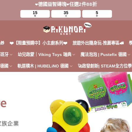
❤️德國益智磚塊❤️任選2件88折
15
35
3
時
分
秒
🎁
❤️【限量預購中】小主廚系列❤️
旅遊外出隨身玩-推薦專區🚅
 西班牙
幼兒啟蒙｜Viking Toys 瑞典
魔法泡泡 | Pustefix 德國
h 德國
軌道積木 | HUBELiNO 德國
🚀啟發創新| STEAM全方位學