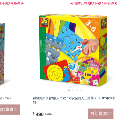
S任選2件免運🌟
🌟限時活動SES任選2件免運🌟
02406
初級剪紙學習組(入門款 / 附安全剪刀)_荷蘭SES DIY手作系
列
買給寶寶🤍
買給寶寶🤍
490
$
588
$