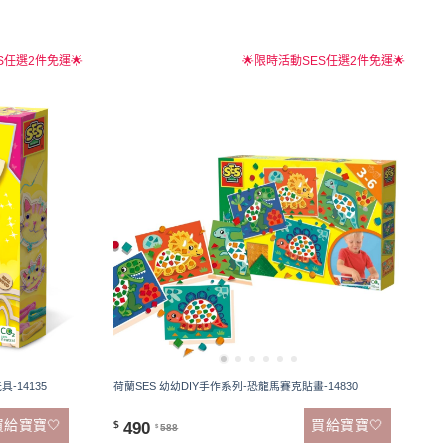
S任選2件免運🌟
🌟限時活動SES任選2件免運🌟
-14135
荷蘭SES 幼幼DIY手作系列-恐龍馬賽克貼畫-14830
買給寶寶🤍
買給寶寶🤍
490
$
588
$