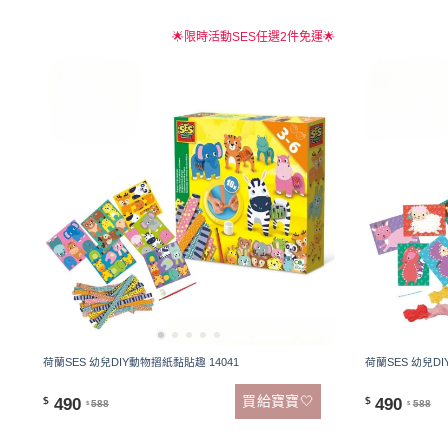
🌟限時活動SES任選2件免運🌟
荷蘭SES 幼兒DIY動物摺紙黏貼趣 14041
荷蘭SES 幼兒D
買給寶寶🤍
490
490
$
$
588
588
$
$