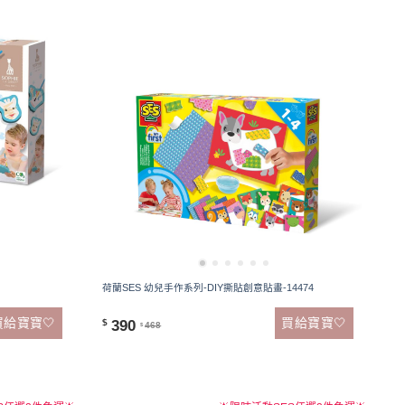
荷蘭SES 幼兒手作系列-DIY撕貼創意貼畫-14474
買給寶寶🤍
買給寶寶🤍
390
$
468
$