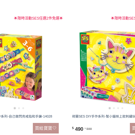
🌟限時活動SES任選2件免運🌟
🌟限時活動SE
手作系列-自己做閃亮戒指和手鍊-14028
荷蘭SES DIY手作系列-幫小貓咪上妝刺繡玩具
買給寶寶🤍
490
$
588
$