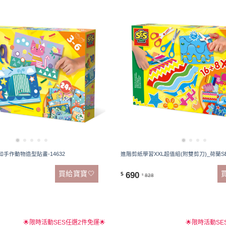
知手作動物造型貼畫-14632
進階剪紙學習XXL超值組(附雙剪刀)_荷蘭SE
買給寶寶🤍
690
$
828
$
🌟限時活動SES任選2件免運🌟
🌟限時活動SE