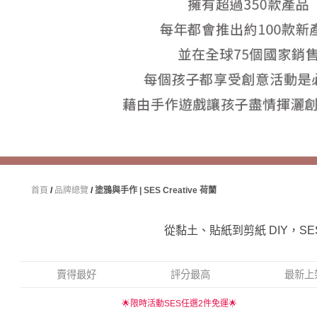
首頁
/
品牌總覽
/
塗鴉與手作 | SES Creative 荷蘭
從黏土、貼紙到剪紙 DIY，S
賣得最好
評分最高
最新上
🌟限時活動SES任選2件免運🌟