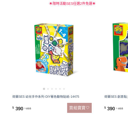
🌟限時活動SES任選2件免運🌟
荷蘭SES 幼兒手作系列-DIY著色動物貼紙-14475
荷蘭SES 創意黏
買給寶寶🤍
390
390
$
$
468
468
$
$