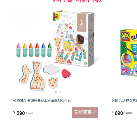
🌟限時活動SES任選2件免運🌟
荷蘭SES 長頸鹿蘇菲浴室繪畫組-14498
荷蘭SES 神奇吹
買給寶寶🤍
590
690
$
$
708
828
$
$