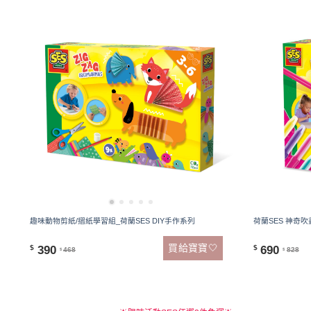
趣味動物剪紙/摺紙學習組_荷蘭SES DIY手作系列
荷蘭SES 神奇吹
買給寶寶🤍
390
690
$
$
468
828
$
$