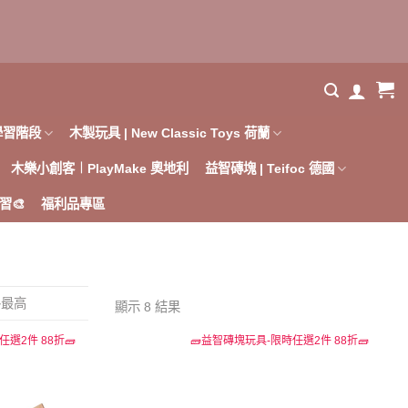
學習階段
木製玩具 | New Classic Toys 荷蘭
木樂小創客︱PlayMake 奧地利
益智磚塊 | Teifoc 德國
習🎨
福利品專區
格最高
顯示 8 結果
選2件 88折🧱
🧱益智磚塊玩具-限時任選2件 88折🧱