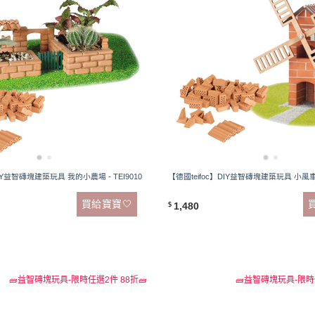
DIY益智磚塊建築玩具 我的小農場 - TEI9010
【德國teifoc】DIY益智磚塊建築玩具 小風車 -
買給寶寶🤍
1,480
$
🧱益智磚塊玩具-限時任選2件 88折🧱
🧱益智磚塊玩具-限時任