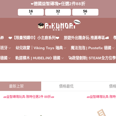
❤️德國益智磚塊❤️任選2件88折
16
32
56
時
分
秒
🎁
❤️【限量預購中】小主廚系列❤️
旅遊外出隨身玩-推薦專區🚅
 西班牙
幼兒啟蒙｜Viking Toys 瑞典
魔法泡泡 | Pustefix 德國
h 德國
軌道積木 | HUBELiNO 德國
🚀啟發創新| STEAM全方位學
最新上架
價格最低
價
🧱益智磚塊玩具-限時任選2件 88折🧱
🧱益智磚塊玩具-限時任