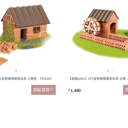
IY益智磚塊建築玩具 小農舍 - TEI1024
【德國teifoc】DIY益智磚塊建築玩具 水庫 - T
買給寶寶🤍
1,480
$