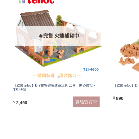
🔥完售 火速補貨中
【德國teifoc】DIY益智磚塊建築玩具 二合一開心農場 -
【德國teifoc】D
TEI4600
890
$
買給寶寶🤍
2,490
$