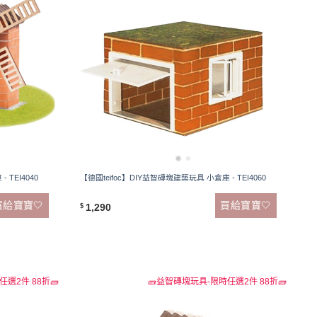
 TEI4040
【德國teifoc】DIY益智磚塊建築玩具 小倉庫 - TEI4060
買給寶寶🤍
買給寶寶🤍
1,290
$
選2件 88折🧱
🧱益智磚塊玩具-限時任選2件 88折🧱