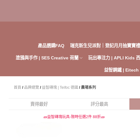
Skip
to
content
產品選購FAQ
瑞克新生兒派對｜登記月月抽寶寶禮
塗鴉與手作 | SES Creative 荷蘭
玩出專注力 | APLI Kids
益智鋼鐵 | Eitec
首頁
/
品牌總覽
/
益智磚塊 | Teifoc 德國
/
農場系列
賣得最好
評分最高
🧱益智磚塊玩具-限時任選2件 88折🧱