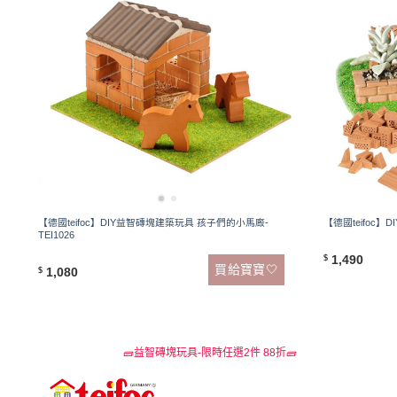
【德國teifoc】DIY益智磚塊建築玩具 孩子們的小馬廄-
【德國teifoc】
TEI1026
1,490
$
買給寶寶🤍
1,080
$
🧱益智磚塊玩具-限時任選2件 88折🧱