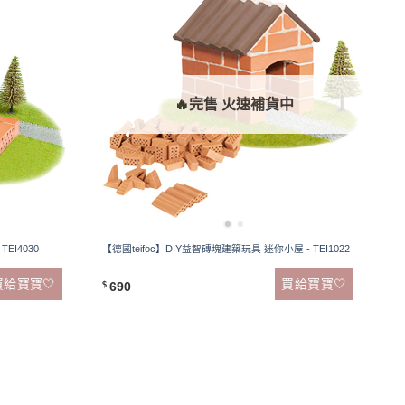
🔥完售 火速補貨中
EI4030
【德國teifoc】DIY益智磚塊建築玩具 迷你小屋 - TEI1022
買給寶寶🤍
買給寶寶🤍
690
$