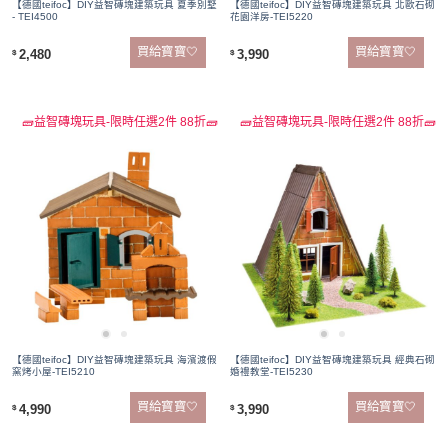
【德國teifoc】DIY益智磚塊建築玩具 夏季別墅
【德國teifoc】DIY益智磚塊建築玩具 北歐石砌
- TEI4500
花園洋房-TEI5220
買給寶寶🤍
買給寶寶🤍
2,480
3,990
$
$
🧱益智磚塊玩具-限時任選2件 88折🧱
🧱益智磚塊玩具-限時任選2件 88折🧱
【德國teifoc】DIY益智磚塊建築玩具 海濱渡假
【德國teifoc】DIY益智磚塊建築玩具 經典石砌
窯烤小屋-TEI5210
婚禮教堂-TEI5230
買給寶寶🤍
買給寶寶🤍
4,990
3,990
$
$