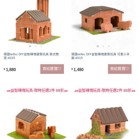
德國teifoc DIY益智磚塊建築玩具 歐式教
德國teifoc DIY益智磚塊建築玩具 可愛小羊
堂-4025
屋-4015
買給寶寶🤍
買給寶寶🤍
1,880
1,480
$
$
🧱益智磚塊玩具-限時任選2件 88折🧱
🧱益智磚塊玩具-限時任選2件 88折🧱