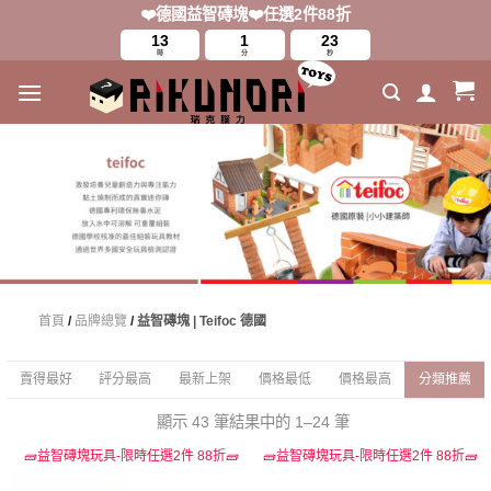
Skip
❤️德國益智磚塊❤️任選2件88折
to
13
1
22
時
分
秒
content
首頁
/
品牌總覽
/
益智磚塊 | Teifoc 德國
賣得最好
評分最高
最新上架
價格最低
價格最高
分類推薦
顯示 43 筆結果中的 1–24 筆
🧱益智磚塊玩具-限時任選2件 88折🧱
🧱益智磚塊玩具-限時任選2件 88折🧱