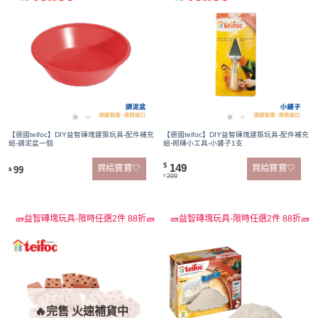
【德國teifoc】DIY益智磚塊建築玩具-配件補充
【德國teifoc】DIY益智磚塊建築玩具-配件補充
組-調泥盆一個
組-砌磚小工具-小鏟子1支
149
$
買給寶寶🤍
買給寶寶🤍
99
$
200
$
🧱益智磚塊玩具-限時任選2件 88折🧱
🧱益智磚塊玩具-限時任選2件 88折🧱
🔥完售 火速補貨中