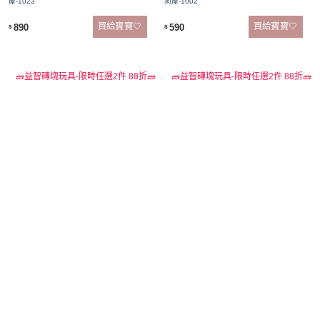
屋-1023
狗屋-1002
買給寶寶🤍
買給寶寶🤍
890
590
$
$
🧱益智磚塊玩具-限時任選2件 88折🧱
🧱益智磚塊玩具-限時任選2件 88折🧱
🔥完售 火速補貨中
【德國teifoc】DIY益智磚塊建築玩具 車庫別墅
【德國teifoc】DIY益智磚塊建築玩具 太陽能發
- TEI4700
動日式別墅 - TEI8000
買給寶寶🤍
買給寶寶🤍
2,990
8,990
$
$