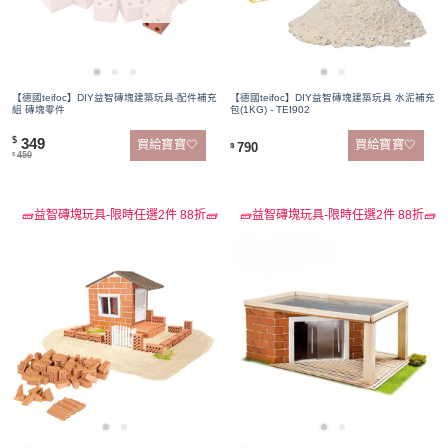
【德國teifoc】DIY益智磚塊建築玩具-配件補充
【德國teifoc】DIY益智磚塊建築玩具 水泥補充
組 磚塊零件
包(1KG) - TEI902
349
$
買給寶寶🤍
買給寶寶🤍
790
$
450
$
🧱益智磚塊玩具-限時任選2件 88折🧱
🧱益智磚塊玩具-限時任選2件 88折🧱