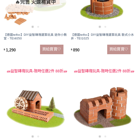
🔥完售 火速補貨中
【德國teifoc】DIY益智磚塊建築玩具 迷你小教
【德國teifoc】DIY益智磚塊建築玩具 歐式小水
堂 - TEI4050
井 - TEI1025
買給寶寶🤍
買給寶寶🤍
1,290
890
$
$
🧱益智磚塊玩具-限時任選2件 88折🧱
🧱益智磚塊玩具-限時任選2件 88折🧱