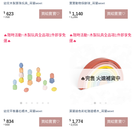
幼兒木製算珠玩具_荷蘭woet
寶寶動物保齡球_荷蘭woet
623
1,140
$
$
買給寶寶🤍
買給寶寶🤍
708
1,296
$
$
🔥限時活動~木製玩具全品項1件即享免
🔥限時活動~木製玩具全品項1件即享免
運🔥
運🔥
🔥完售 火速補貨中
幼兒平衡疊石積木_荷蘭woet
莫蘭迪色彩虹隧道積木_荷蘭woet
834
1,774
$
$
買給寶寶🤍
買給寶寶🤍
948
2,016
$
$