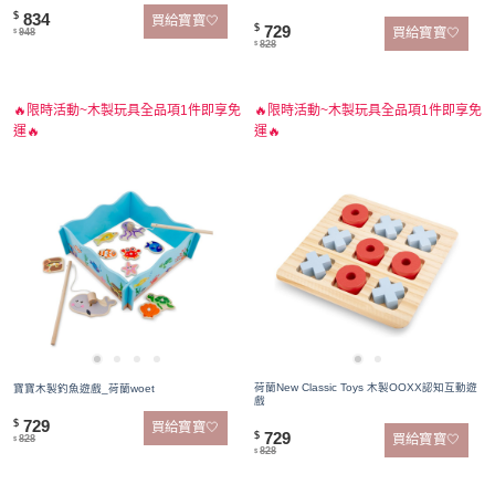
834
$
買給寶寶🤍
729
$
買給寶寶🤍
948
$
828
$
🔥限時活動~木製玩具全品項1件即享免
🔥限時活動~木製玩具全品項1件即享免
運🔥
運🔥
荷蘭New Classic Toys 木製OOXX認知互動遊
寶寶木製釣魚遊戲_荷蘭woet
戲
729
$
買給寶寶🤍
729
$
買給寶寶🤍
828
$
828
$