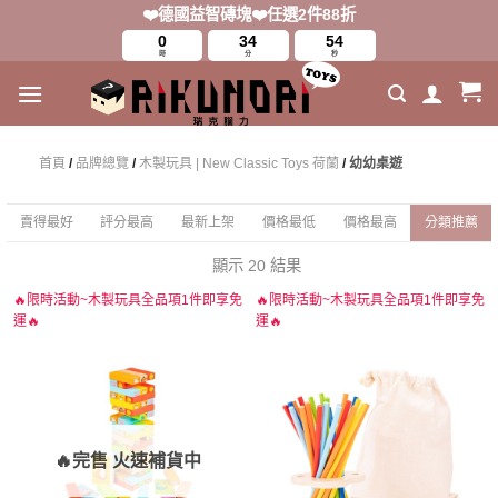
Skip
❤️德國益智磚塊❤️任選2件88折
to
0
34
54
時
分
秒
content
首頁
/
品牌總覽
/
木製玩具 | New Classic Toys 荷蘭
/
幼幼桌遊
賣得最好
評分最高
最新上架
價格最低
價格最高
分類推薦
顯示 20 結果
🔥限時活動~木製玩具全品項1件即享免
🔥限時活動~木製玩具全品項1件即享免
運🔥
運🔥
🔥完售 火速補貨中