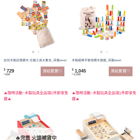
幼兒木製記憶積木-交通工具大集合_荷蘭woet
木製經典平衡塔積木遊戲_荷蘭woet
729
1,045
$
$
買給寶寶🤍
買給寶寶🤍
828
1,188
$
$
🔥限時活動~木製玩具全品項1件即享免
🔥限時活動~木製玩具全品項1件即享免
運🔥
運🔥
🔥完售 火速補貨中