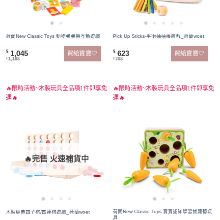
荷蘭New Classic Toys 動物疊疊樂互動遊戲
Pick Up Sticks-平衡抽抽棒遊戲_荷蘭woet
1,045
623
$
$
買給寶寶🤍
買給寶寶🤍
1,188
708
$
$
🔥限時活動~木製玩具全品項1件即享免
🔥限時活動~木製玩具全品項1件即享免
運🔥
運🔥
🔥完售 火速補貨中
荷蘭New Classic Toys 寶寶認知學習拔蘿蔔玩
木製經典四子棋/四連棋遊戲_荷蘭woet
具