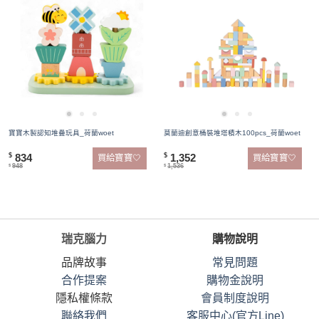
寶寶木製認知堆疊玩具_荷蘭woet
莫蘭迪創意桶裝堆塔積木100pcs_荷蘭woet
834
1,352
$
$
買給寶寶🤍
買給寶寶🤍
948
1,536
$
$
瑞克腦力
購物說明
品牌故事
常見問題
合作提案
購物金說明
隱私權條款
會員制度說明
聯絡我們
客服中心(官方Line)