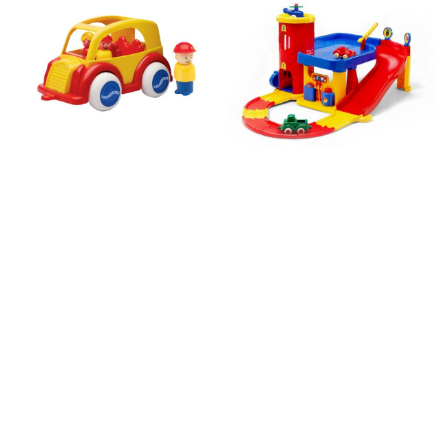
【瑞典 Viking toys】 Jumbo Taxi達克斯車
瑞典 Viking toys 城市雙層停車場(含加油站)
車-25cm 81260
1,990
$
買給寶寶🤍
990
$
買給寶寶🤍
2,480
$
1,188
$
🔥完售 火速補貨中