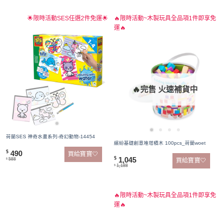
🌟限時活動SES任選2件免運🌟
🔥限時活動~木製玩具全品項1件即享免
運🔥
🔥完售 火速補貨中
荷蘭SES 神奇水畫系列-奇幻動物-14454
繽紛基礎創意堆塔積木 100pcs_荷蘭woet
490
$
買給寶寶🤍
1,045
$
588
買給寶寶🤍
$
1,188
$
🔥限時活動~木製玩具全品項1件即享免
運🔥