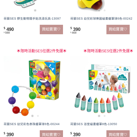
荷蘭SES 野生動物隨手貼洗澡玩具-13097
荷蘭SES 幼兒彩球樂園繪畫蠟筆球6色-00242
490
390
$
$
買給寶寶🤍
買給寶寶🤍
588
468
$
$
🌟限時活動SES任選2件免運🌟
🌟限時活動SES任選2件免運🌟
荷蘭SES 幼兒彩色串珠蠟筆球6色-00244
荷蘭SES 浴室繪畫蠟筆8色-13050
390
390
$
$
買給寶寶🤍
買給寶寶🤍