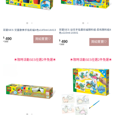
荷蘭SES 幼兒手指畫彩繪顏料組-柔和顏料組4
荷蘭SES 兒童歡樂手指彩繪4色x145ml-14413
色x110ml-14441
490
$
買給寶寶🤍
490
$
買給寶寶🤍
588
$
588
$
🌟限時活動SES任選2件免運🌟
🌟限時活動SES任選2件免運🌟