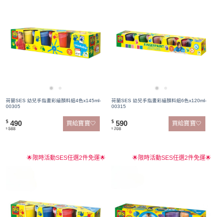
荷蘭SES 幼兒手指畫彩繪顏料組4色x145ml-
荷蘭SES 幼兒手指畫彩繪顏料組6色x120ml-
00305
00315
490
590
$
$
買給寶寶🤍
買給寶寶🤍
588
708
$
$
🌟限時活動SES任選2件免運🌟
🌟限時活動SES任選2件免運🌟