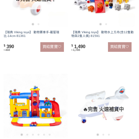
【瑞典 Viking toys】 動物賽車手-蘿蔔瑞
【瑞典 Viking toys】 動物水上方舟(含12隻動
比-14cm 81361
物與2隻人偶) 81591
390
1,490
$
$
買給寶寶🤍
買給寶寶🤍
468
1,788
$
$
🔥完售 火速補貨中