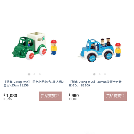
【瑞典 Viking toys】 德克小馬車(含1隻人偶2
【瑞典 Viking toys】 Jumbo波麗士吉普
隻馬)-25cm 81259
車-25cm 81269
1,080
990
$
$
買給寶寶🤍
買給寶寶🤍
1,296
1,188
$
$