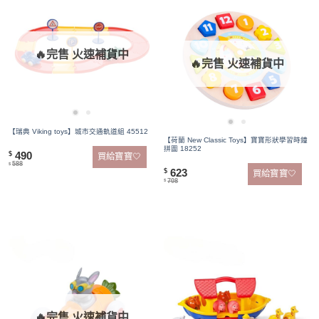
🔥完售 火速補貨中
🔥完售 火速補貨中
【瑞典 Viking toys】城市交通軌道組 45512
【荷蘭 New Classic Toys】寶寶形狀學習時鐘
拼圖 18252
490
$
買給寶寶🤍
588
$
623
$
買給寶寶🤍
708
$
🔥完售 火速補貨中