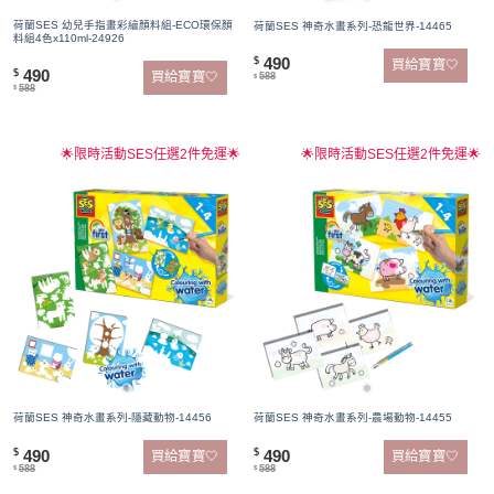
荷蘭SES 幼兒手指畫彩繪顏料組-ECO環保顏
荷蘭SES 神奇水畫系列-恐龍世界-14465
料組4色x110ml-24926
490
$
買給寶寶🤍
490
$
買給寶寶🤍
588
$
588
$
🌟限時活動SES任選2件免運🌟
🌟限時活動SES任選2件免運🌟
荷蘭SES 神奇水畫系列-隱藏動物-14456
荷蘭SES 神奇水畫系列-農場動物-14455
490
490
$
$
買給寶寶🤍
買給寶寶🤍
588
588
$
$