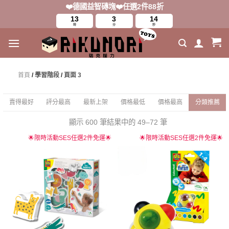
Skip
❤️德國益智磚塊❤️任選2件88折
to
13
3
13
時
分
秒
content
首頁
/
學習階段
/
頁面 3
賣得最好
評分最高
最新上架
價格最低
價格最高
分類推薦
顯示 600 筆結果中的 49–72 筆
🌟限時活動SES任選2件免運🌟
🌟限時活動SES任選2件免運🌟