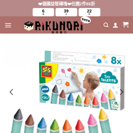
Skip
❤️德國益智磚塊❤️任選2件88折
to
6
39
21
時
分
秒
content