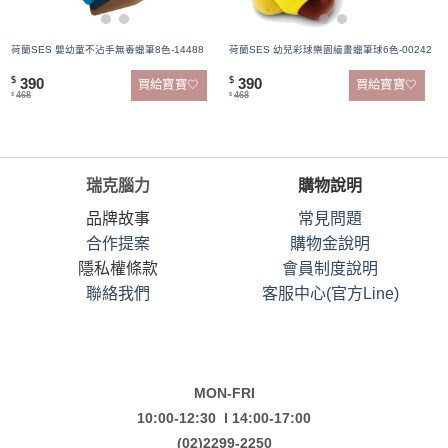
荷蘭SES 嬰幼童不沾手無毒蠟筆8色-14488
荷蘭SES 幼兒彩球樂園繪畫蠟筆球6色-00242
390
390
$
$
買給寶寶🤍
買給寶寶🤍
468
468
$
$
瑞克腦力
購物說明
品牌故事
常見問題
合作提案
購物金說明
隱私權條款
會員制度說明
聯絡我們
客服中心(官方Line)
MON-FRI
10:00-12:30 l 14:00-17:00
(02)2299-2250