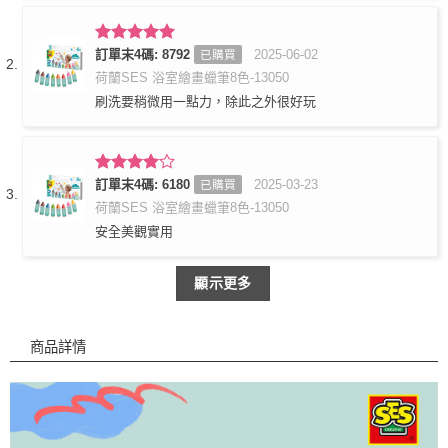
評分
訂單末4碼: 8792
5
滿
2025-06-02
已購買
分 5
荷蘭SES 浴室繪畫蠟筆8色-13050
刷洗要稍微用一點力，除此之外很好玩
評分
訂單末4碼: 6180
4
2025-03-23
已購買
滿分 5
荷蘭SES 浴室繪畫蠟筆8色-13050
安全美觀實用
顯示更多
商品詳情