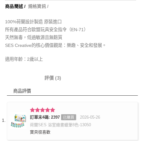
商品簡述 /
規格資訊 /
100%荷蘭設計製造 原裝進口
所有產品符合歐盟玩具安全指令（EN-71）
天然無毒，低過敏源且無麩質
SES Creative的核心價值觀是：樂趣、安全和發展。
適用年齡：2歲以上
商品詳情
評價 (3)
商品評價
評分
訂單末4碼: 2397
5
滿
2026-05-26
已購買
分 5
荷蘭SES 浴室繪畫蠟筆8色-13050
寶貝很喜歡