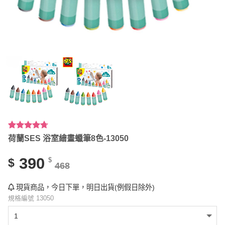
評分
3
4.67
荷蘭SES 浴室繪畫蠟筆8色-13050
/ 5，已有
位顧客進
390
$
$
行評分
468
現貨商品，今日下單，明日出貨(例假日除外)
規格編號 13050