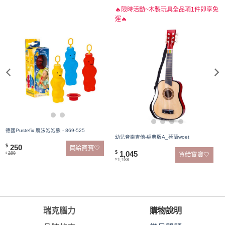
🔥限時活動~木製玩具全品項1件即享免
運🔥
德國Pustefix 魔法泡泡熊 - 869-525
幼兒音樂吉他-經典版A_荷蘭woet
250
$
買給寶寶🤍
1,045
$
280
買給寶寶🤍
$
1,188
$
瑞克腦力
購物說明