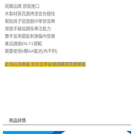
荷蘭品牌 原裝進口
木製材質亮面烤漆音色極佳
幫助孩子從遊戲中學習音樂
增進手腦協調及專注能力
雙手並用還能刺激腦內發展
產品通過EN-71規範
需要使用6顆AA電池(內不附)
此為玩具樂器 如有音準疑慮請購買真實樂器
商品詳情
商品詳情