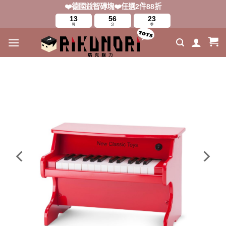
Skip
❤️德國益智磚塊❤️任選2件88折
to
13
56
22
時
分
秒
content