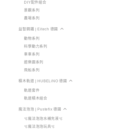
DIY配件組合
景觀系列
農場系列
益智鋼鐵 | Eitech 德國
動物系列
科學動力系列
車車系列
遊樂園系列
飛船系列
積木軌道 | HUBELiNO 德國
軌道套件
軌道積木組合
魔法泡泡 | Pustefix 德國
🫧魔法泡泡水補充液🫧
🫧魔法泡泡玩具🫧