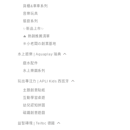
貨櫃&車車系列
音樂玩具
餐廚系列
✨新品上市✨
🔥 熱銷推薦清單
🥂小老闆の創業基地
水上遊樂 | Aquaplay 瑞典
戲水配件
水上樂園系列
玩出專注力 | APLI Kids 西班牙
主題創意貼紙
互動學習桌遊
幼兒認知拼圖
磁鐵創意遊戲
益智磚塊 | Teifoc 德國