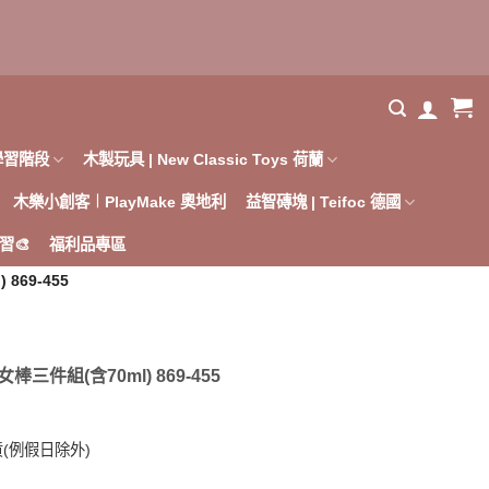
學習階段
木製玩具 | New Classic Toys 荷蘭
木樂小創客︱PlayMake 奧地利
益智磚塊 | Teifoc 德國
習🎨
福利品專區
869-455
棒三件組(含70ml) 869-455
(例假日除外)