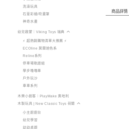
洗澡玩具
商品詳情
石膏彩繪/吹畫筆
神奇水畫
幼兒啟蒙｜Viking Toys 瑞典
⚡ 超熱銷購物清單大推薦 ⚡
ECOline 莫蘭迪色系
Reline系列
停車場軌道組
學步嚕嚕車
戶外玩沙
車車系列
木樂小創客︱PlayMake 奧地利
木製玩具 | New Classic Toys 荷蘭
小主廚廚台
幼兒學習
幼幼桌遊