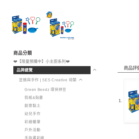
商品分類
商品詳
❤️【限量預購中】小主廚系列❤️
商品評
品牌總覽
塗鴉與手作 | SES Creative 荷蘭
Green Beedz 環保拼豆
剪紙&貼畫
創意黏土
幼兒手作
彩繪蠟筆
戶外活動
手指畫彩繪