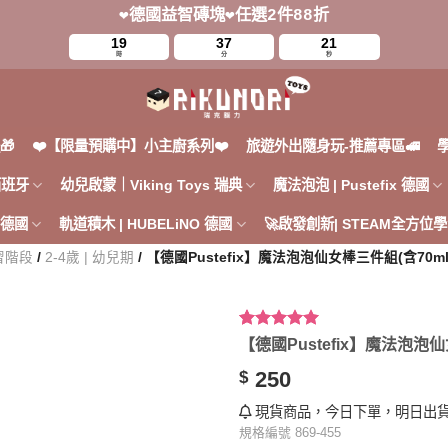
❤️德國益智磚塊❤️任選2件88折
19
37
19
時
分
秒
🎁
❤️【限量預購中】小主廚系列❤️
旅遊外出隨身玩-推薦專區🚅
 西班牙
幼兒啟蒙｜Viking Toys 瑞典
魔法泡泡 | Pustefix 德國
h 德國
軌道積木 | HUBELiNO 德國
🚀啟發創新| STEAM全方位學
習階段
/
2-4歲 | 幼兒期
/ 【德國Pustefix】魔法泡泡仙女棒三件組(含70ml) 
評分
1
5.00
/
【德國Pustefix】魔法泡泡仙女
5，已有
位
顧客進行評
250
$
分
現貨商品，今日下單，明日出貨
規格編號 869-455