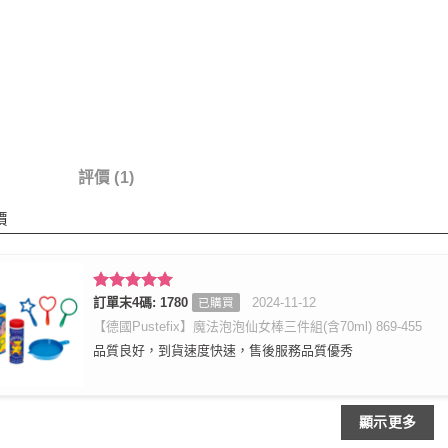
情
評價 (1)
價
評分
訂單末4碼: 1780
5
滿
2024-11-12
已購買
分 5
【德國Pustefix】魔法泡泡仙女棒三件組(含70ml) 869-455
品質良好，到貨速度快速，售後服務品質優秀
顯示更多