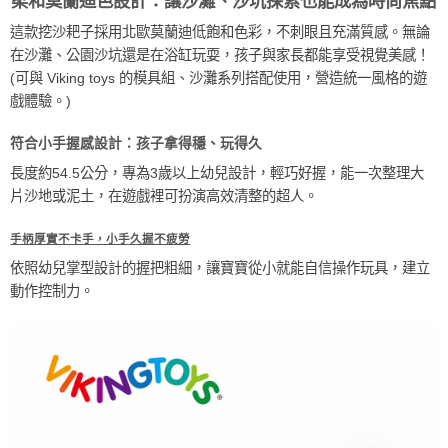
柔和莫蘭迪色設計：讓沙灘、沙坑探索也能成為時尚焦點
這款挖沙耙子採用北歐莫蘭迪低飽和色彩，不刺眼且充滿質感。無論
在沙灘、公園沙坑還是在浴缸玩耍，孩子與家長都能享受視覺美感！
(可與 Viking toys 的模具組、沙灘系列搭配使用，營造統一風格的遊
戲體驗。)
符合小手握感設計：孩子拿得穩、玩得久
長度約54.5公分，專為3歲以上幼兒設計，輕巧好握，能一次整理大
片沙地或泥土，在遊戲裡可扮演高效清整的超人。
手柄厚實不卡手，小手久握不疲勞
依照幼兒掌型設計的握把粗細，讓寶寶從小就能自信操作玩具，建立
動作控制力。