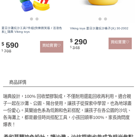
夏日沙灘玩沙工具7件組(快樂微笑版 / 活潑色
Viking toys 夏日沙灘玩沙桶子(大) 30-2002
系)_瑞典 Viking toys
290
$
買給寶寶🤍
590
$
買給寶寶🤍
348
$
708
$
商品詳情
商品詳情
瑞典設計，100% 回收塑膠製成，不僅耐用還能回收再利用。適合親
子一起在沙灘、公園、陽台使用，讓孩子從探索中學習，也為地球盡
一份愛心。
莫蘭迪色系為低飽和色彩搭配，讓孩子在各公園的沙坑、
各海灘上，都是最佳時尚搭配工具，小孩回頭率100%，家長詢問度
爆表！