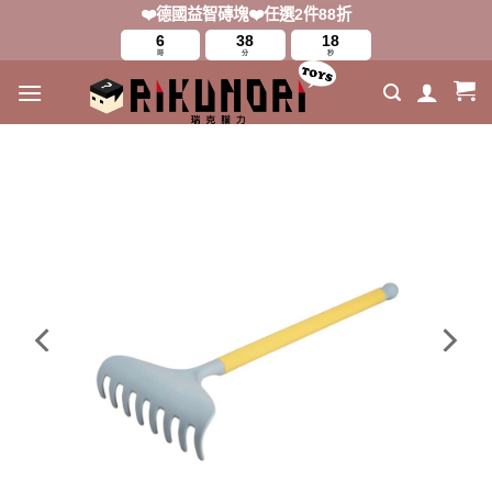
Skip
❤️德國益智磚塊❤️任選2件88折
to
6
38
16
時
分
秒
content