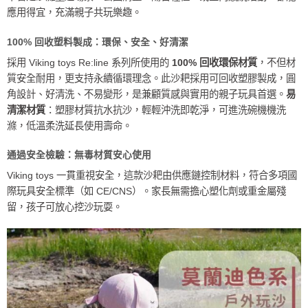
應用得宜，充滿親子共玩樂趣。
100% 回收塑料製成：環保、安全、好清潔
採用 Viking toys Re:line 系列所使用的
100% 回收環保材質
，不但材
質安全耐用，更支持永續循環理念。此沙耙採用可回收塑膠製成，圓
角設計、好清洗、不易變形，是兼顧質感與實用的親子玩具首選。
易
清潔材質
：塑膠材質抗水抗沙，輕輕沖洗即乾淨，可進洗碗機機洗
滌，低溫柔洗延長使用壽命。
通過安全檢驗：無毒材質安心使用
Viking toys 一貫重視安全，這款沙耙由供應鏈控制材料，符合多項國
際玩具安全標準（如 CE/CNS）。家長無需擔心塑化劑或重金屬殘
留，孩子可放心挖沙玩耍。