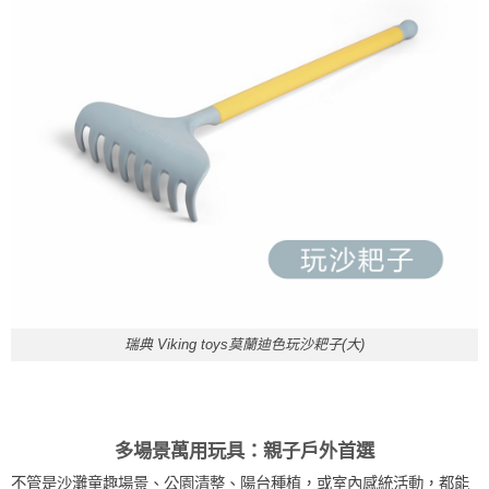
瑞典 Viking toys莫蘭迪色玩沙耙子(大)
多場景萬用玩具：親子戶外首選
不管是沙灘童趣場景、公園清整、陽台種植，或室內感統活動，都能