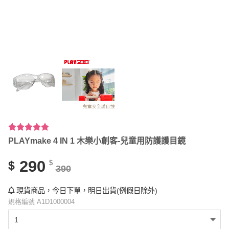
評分
1
5.00
/
PLAYmake 4 IN 1 木樂小創客-兒童用防護護目鏡
5，已有
位
顧客進行評
290
$
$
分
390
現貨商品，今日下單，明日出貨(例假日除外)
規格編號 A1D1000004