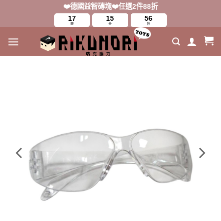
Skip
❤️德國益智磚塊❤️任選2件88折
to
17
15
55
時
分
秒
content