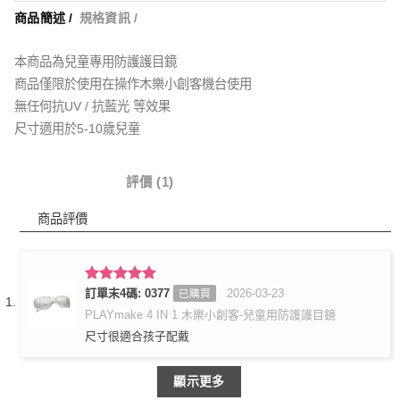
商品簡述 /
規格資訊 /
本商品為兒童專用防護護目鏡
商品僅限於使用在操作木樂小創客機台使用
無任何抗UV / 抗藍光 等效果
尺寸適用於5-10歲兒童
商品詳情
評價 (1)
商品評價
評分
訂單末4碼: 0377
5
滿
2026-03-23
已購買
分 5
PLAYmake 4 IN 1 木樂小創客-兒童用防護護目鏡
尺寸很適合孩子配戴
顯示更多