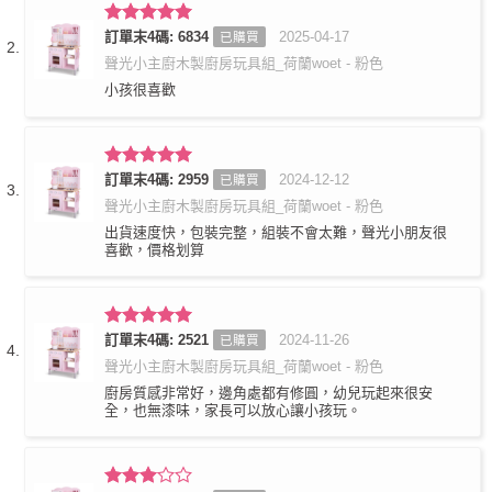
評分
訂單末4碼: 6834
5
滿
2025-04-17
已購買
分 5
聲光小主廚木製廚房玩具組_荷蘭woet - 粉色
小孩很喜歡
評分
訂單末4碼: 2959
5
滿
2024-12-12
已購買
分 5
聲光小主廚木製廚房玩具組_荷蘭woet - 粉色
出貨速度快，包裝完整，組裝不會太難，聲光小朋友很
喜歡，價格划算
評分
訂單末4碼: 2521
5
滿
2024-11-26
已購買
分 5
聲光小主廚木製廚房玩具組_荷蘭woet - 粉色
廚房質感非常好，邊角處都有修圓，幼兒玩起來很安
全，也無漆味，家長可以放心讓小孩玩。