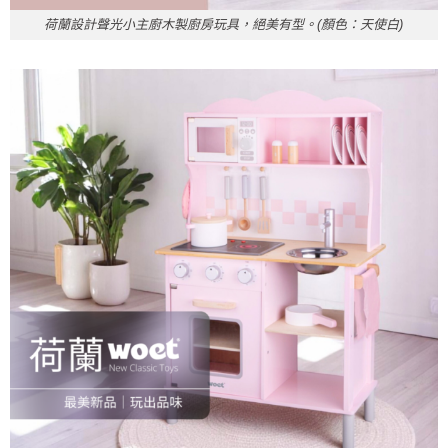
荷蘭設計聲光小主廚木製廚房玩具，絕美有型。(顏色：天使白)