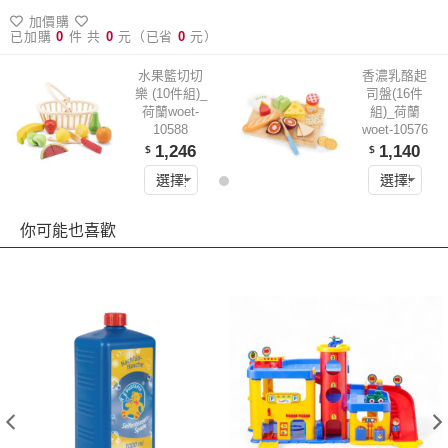
加價購
已加購
0
件 共
0
元（已省
0
元）
水果籃切切
香濃乳酪起
樂 (10件組)_
司盤(16件
荷蘭woet-
組)_荷蘭
10588
woet-10576
1,246
1,140
$
$
你可能也喜歡