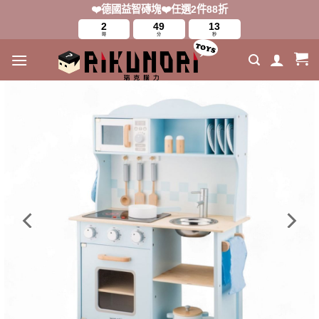
Skip
❤️德國益智磚塊❤️任選2件88折
to
2
49
11
時
分
秒
content