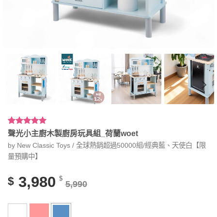
評分
35
4.94
聲光小主廚木製廚房玩具組_荷蘭woet
/ 5，已有
by New Classic Toys / 全球熱銷超過50000組/經典藍、天使白【限
位顧客進
行評分
量預購中】
3,980
$
$
5,990