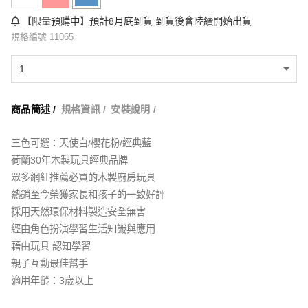
【限量預購中】預計8月底到貨 到貨後會陸續開始出貨
規格編號 11065
商品簡述 /
規格資訊 /
安裝說明 /
三色可選：天使白/櫻花粉/經典藍
荷蘭30年木製玩具經典品牌
眾多網紅推薦必買的木製廚房玩具
熱銷至今榮獲家長和孩子的一致好評
採用天然環保材料製造安全無害
經由角色扮演學習生活知識與應用
藉由玩具 認知學習
親子互動最佳幫手
適用年齡：3歲以上