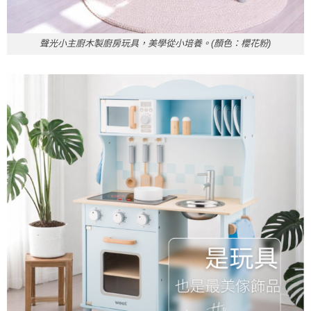
聲光小主廚木製廚房玩具，美學從小培養。(顏色：櫻花粉)