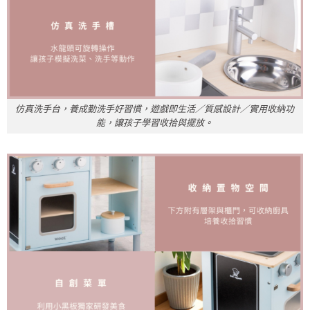
仿真洗手台，養成勤洗手好習慣，遊戲即生活／質感設計／實用收納功
能，讓孩子學習收拾與擺放。