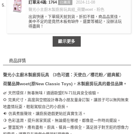
評分
訂單末4碼: 1764
3
2024-11-08
已購買
滿分 5
聲光小主廚木製廚房玩具組_荷蘭woet - 粉色
出貨快速，下單隔天就到貨，折扣不錯，商品品質佳，
美中不足的是竟然木板有缺件，還要等補記，沒辦法玩
得盡興！
顯示更多
商品詳情
聲光小主廚木製廚房玩具 （3色可選：天使白／櫻花粉／經典藍）
荷蘭品牌woet(原New Classic Toys)，木製廚房玩具的最佳品牌。
🌿 天然環保 / 無毒無味 / 通過歐盟EN-71玩具安全檢驗。
🌻 完美尺寸，高度與空間設計專為小朋友量身訂製，讓孩子可以無拘無束
地盡情玩耍，輕鬆駕馭自己的小廚房。
🔉 仿真煮飯聲效，讓廚房遊戲更貼近真實生活。
🍋 色彩溫潤，提升居家質感，無論擺在哪裡，都像是一件時尚擺設。
🍳 豐富配件，應有盡有，廚具、餐具一應俱全，滿足孩子對烹飪的想像力