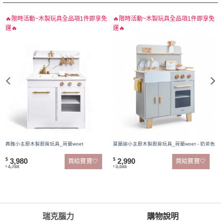
🔥限時活動~木製玩具全品項1件即享免
🔥限時活動~木製玩具全品項1件即享免
運🔥
運🔥
典雅小主廚木製廚房玩具_荷蘭woet
莫蘭迪小主廚木製廚房玩具_荷蘭woet - 奶茶色
3,980
2,990
$
$
買給寶寶🤍
買給寶寶🤍
4,788
3,588
$
$
瑞克腦力
購物說明