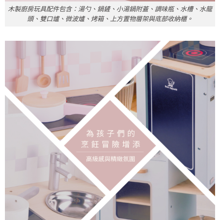
木製廚房玩具配件包含：湯勺、鍋鏟、小湯鍋附蓋、調味瓶、水槽、水龍
頭、雙口爐、微波爐、烤箱、上方置物層架與底部收納櫃。