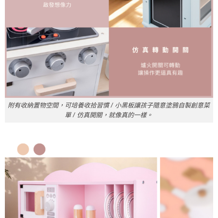
附有收納置物空間，可培養收拾習慣 / 小黑板讓孩子隨意塗鴉自製創意菜
單 / 仿真開關，就像真的一樣。