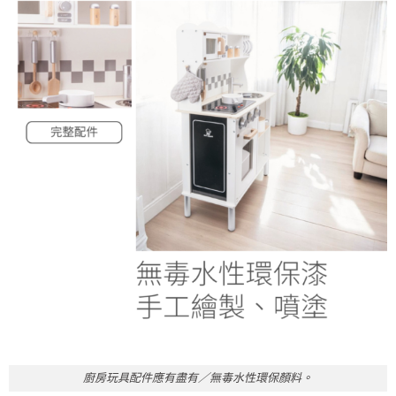
廚房玩具配件應有盡有／無毒水性環保顏料。