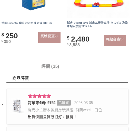
瑞典 Viking toys 城市三層停車場(含加油站及洗
德國Pustefix 魔法泡泡水補充液1000ml
車場)- 熱銷TOP1🔥
250
$
買給寶寶🤍
2,480
$
買給寶寶🤍
350
$
3,588
$
商品詳情
評價 (35)
商品評價
評分
訂單末4碼: 9752
5
滿
2026-03-05
已購買
分 5
聲光小主廚木製廚房玩具組_荷蘭woet - 白色
出貨快而且質感很好，推薦!!