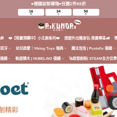
❤️德國益智磚塊❤️任選2件88折
16
34
49
時
分
秒
🎁
❤️【限量預購中】小主廚系列❤️
旅遊外出隨身玩-推薦專區🚅
 西班牙
幼兒啟蒙｜Viking Toys 瑞典
魔法泡泡 | Pustefix 德國
h 德國
軌道積木 | HUBELiNO 德國
🚀啟發創新| STEAM全方位學