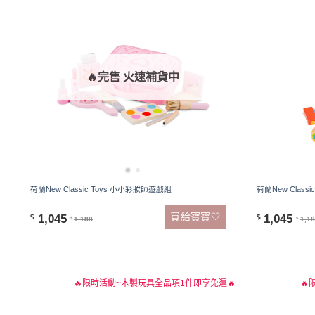
🔥完售 火速補貨中
荷蘭New Classic Toys 小小彩妝師遊戲組
荷蘭New Clas
買給寶寶🤍
1,045
1,045
$
$
1,188
1,1
$
$
🔥限時活動~木製玩具全品項1件即享免運🔥
🔥