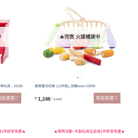
中
🔥完售 火速補貨中
琴玩具 - 10160
蔬果籃切切樂 (11件組)_荷蘭woet-10589
買給寶寶🤍
買給寶寶🤍
1,246
$
1,416
$
1件即享免運🔥
🔥限時活動~木製玩具全品項1件即享免運🔥