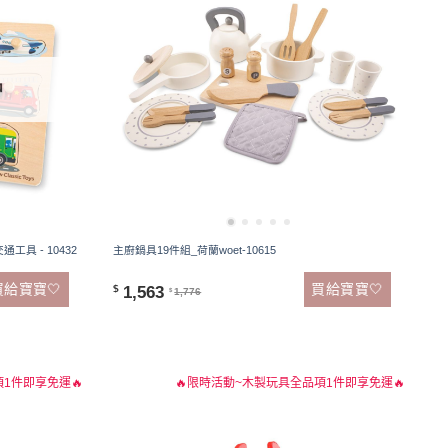
中
通工具 - 10432
主廚鍋具19件組_荷蘭woet-10615
買給寶寶🤍
買給寶寶🤍
1,563
$
1,776
$
1件即享免運🔥
🔥限時活動~木製玩具全品項1件即享免運🔥