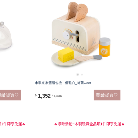
木製家家酒麵包機 - 優雅白_荷蘭woet
買給寶寶🤍
買給寶寶🤍
1,352
$
1,536
$
1件即享免運🔥
🔥限時活動~木製玩具全品項1件即享免運🔥