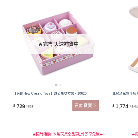
🔥完售 火速補貨中
【荷蘭New Classic Toys】甜心蛋糕禮盒 - 10626
北歐幼兒熨斗玩具
買給寶寶🤍
729
1,774
$
$
828
2,0
$
$
🔥限時活動~木製玩具全品項1件即享免運🔥
🔥