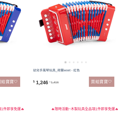
幼兒手風琴玩具_荷蘭woet - 紅色
買給寶寶🤍
買給寶寶🤍
1,246
$
1,416
$
1件即享免運🔥
🔥限時活動~木製玩具全品項1件即享免運🔥