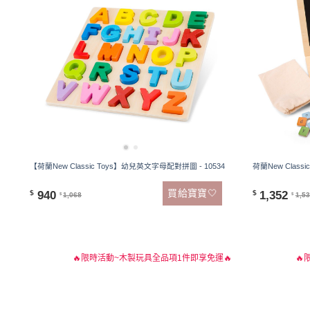
【荷蘭New Classic Toys】幼兒英文字母配對拼圖 - 10534
荷蘭New Class
買給寶寶🤍
940
1,352
$
$
1,068
1,5
$
$
🔥限時活動~木製玩具全品項1件即享免運🔥
🔥