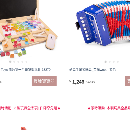
ic Toys 我的第一台筆記型電腦-18270
幼兒手風琴玩具_荷蘭woet - 藍色
買給寶寶🤍
1,246
$
36
1,416
$
限時活動~木製玩具全品項1件即享免運🔥
🔥限時活動~木製玩具全品項