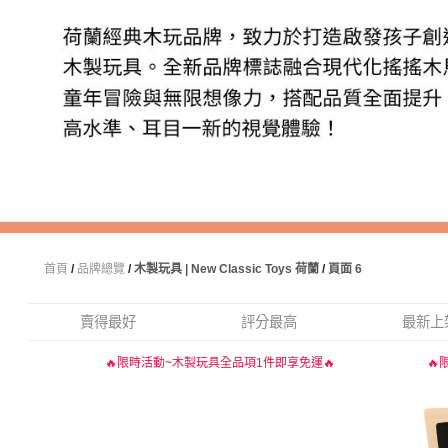
首頁
/
品牌總覽
/
木製玩具 | New Classic Toys 荷蘭
/
頁面 6
賣得最好
評分最高
最新上
🔥限時活動~木製玩具全品項1件即享免運🔥
🔥