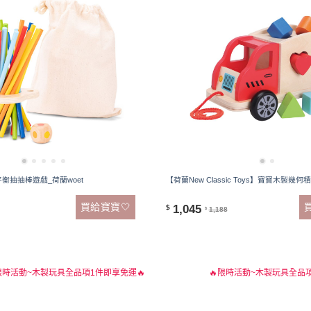
cks-平衡抽抽棒遊戲_荷蘭woet
【荷蘭New Classic Toys】寶寶木製幾何積木
買給寶寶🤍
1,045
$
1,188
$
限時活動~木製玩具全品項1件即享免運🔥
🔥限時活動~木製玩具全品項