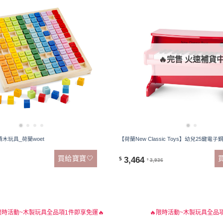
🔥完售 火速補貨
木玩具_荷蘭woet
【荷蘭New Classic Toys】幼兒25鍵電子鋼
買給寶寶🤍
3,464
$
3,936
$
限時活動~木製玩具全品項1件即享免運🔥
🔥限時活動~木製玩具全品項