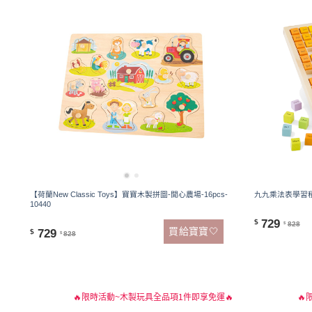
【荷蘭New Classic Toys】寶寶木製拼圖-開心農場-16pcs-
九九乘法表學習積
10440
729
$
828
$
買給寶寶🤍
729
$
828
$
🔥限時活動~木製玩具全品項1件即享免運🔥
🔥