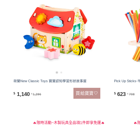
荷蘭New Classic Toys 寶寶認知學習形狀故事屋
Pick Up Sti
買給寶寶🤍
1,140
623
$
$
1,296
708
$
$
🔥限時活動~木製玩具全品項1件即享免運🔥
🔥