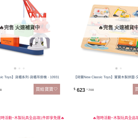
🔥完售 火速補貨中
🔥完售 火速補貨
sic Toys】貨櫃系列-貨櫃吊掛機 - 10931
【荷蘭New Classic Toys】寶寶木製拼圖-交
買給寶寶🤍
623
$
48
708
$
限時活動~木製玩具全品項1件即享免運🔥
🔥限時活動~木製玩具全品項