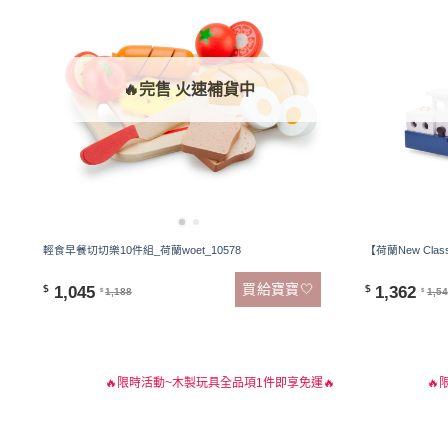
🔥完售 火速補貨中
輕食早餐切切樂10件組_荷蘭woet_10578
【荷蘭New Clas
買給寶寶🤍
1,045
1,362
$
$
1,188
1,5
$
$
🔥限時活動~木製玩具全品項1件即享免運🔥
🔥