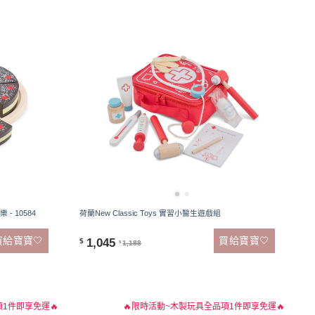
 - 10584
荷蘭New Classic Toys 實習小醫生遊戲組
買給寶寶🤍
買給寶寶🤍
1,045
$
1,188
$
1件即享免運🔥
🔥限時活動~木製玩具全品項1件即享免運🔥