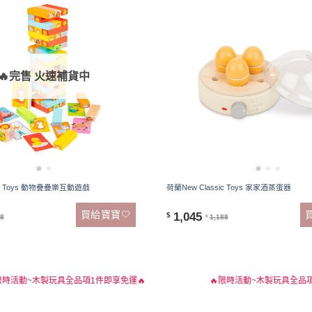
🔥完售 火速補貨中
sic Toys 動物疊疊樂互動遊戲
荷蘭New Classic Toys 家家酒蒸蛋器
買給寶寶🤍
1,045
$
88
1,188
$
限時活動~木製玩具全品項1件即享免運🔥
🔥限時活動~木製玩具全品項